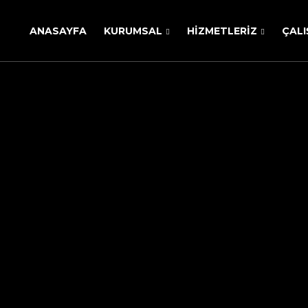
ANASAYFA
KURUMSAL
HIZMETLERIZ
ÇALI